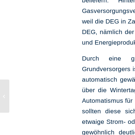
beliefern. Hi
Gasversorgungsve
weil die DEG in Za
DEG, nämlich der 
und Energieprodu
Durch eine ges
Grundversorgers i
automatisch gewäh
über die Wintert
Steigende Insolvenz-Zahlen für 2019
erwartet
Automatismus für K
sollten diese si
etwaige Strom- od
gewöhnlich deutl