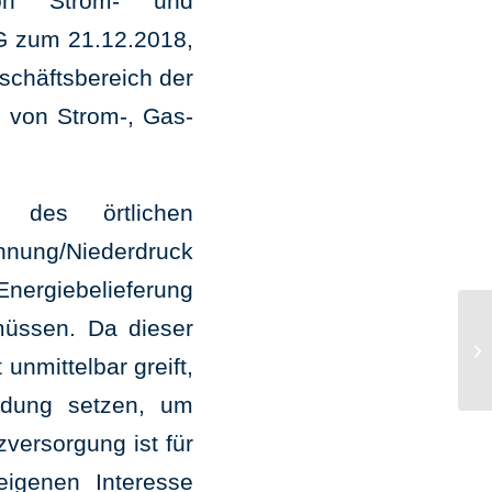
von Strom- und
G zum 21.12.2018,
eschäftsbereich der
g von Strom-, Gas-
g des örtlichen
annung/Niederdruck
Energiebelieferung
müssen. Da dieser
In
unmittelbar greift,
indung setzen, um
versorgung ist für
eigenen Interesse