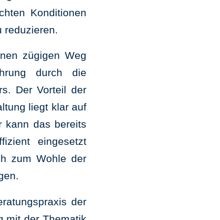
chten Konditionen
u reduzieren.
einen zügigen Weg
ührung durch die
s. Der Vorteil der
ung liegt klar auf
r kann das bereits
zient eingesetzt
ich zum Wohle der
gen.
eratungspraxis der
g mit der Thematik