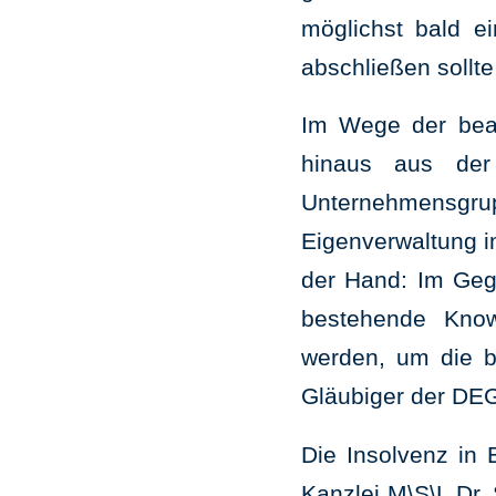
möglichst bald e
abschließen sollte
Im Wege der bean
hinaus aus der 
Unternehmensgrupp
Eigenverwaltung i
der Hand: Im Gege
bestehende Know
werden, um die b
Gläubiger der DEG
Die Insolvenz in 
Kanzlei M\S\L Dr.