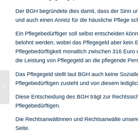
Der BGH begründete dies damit, dass der Sinn und
und auch einen Anreiz für die häusliche Pflege sch
Ein Pflegebedürftiger soll selbst entscheiden kön
belohnt werden, wobei das Pflegegeld aber kein En
Pflegebedürftigkeit monatlich zwischen 316 Euro
die Leistung von Pflegegeld an die pflegende Person
Das Pflegegeld stellt laut BGH auch keine Sozial
Pflegebedürftigen zusteht und von diesem lediglic
Neues Urteil zu sogenannten „Blitzer-
Apps“: Beifahrer dürfen Autofahrer...
Diese Entscheidung des BGH trägt zur Rechtssiche
Pflegebedürftigen.
Die Rechtsanwältinnen und Rechtsanwälte unserer a
Seite.