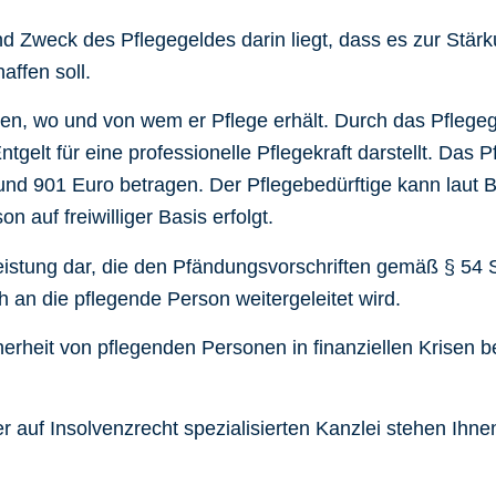
 Zweck des Pflegegeldes darin liegt, dass es zur Stärk
affen soll.
nen, wo und von wem er Pflege erhält. Durch das Pflegege
tgelt für eine professionelle Pflegekraft darstellt. Das 
 und 901 Euro betragen. Der Pflegebedürftige kann lau
 auf freiwilliger Basis erfolgt.
leistung dar, die den Pfändungsvorschriften gemäß § 54 
h an die pflegende Person weitergeleitet wird.
rheit von pflegenden Personen in finanziellen Krisen be
uf Insolvenzrecht spezialisierten Kanzlei stehen Ihnen 